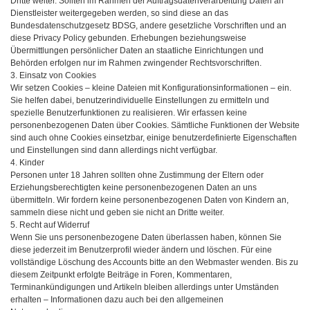
Dritte weiter. Sollten im Rahmen der Auftragsdatenverarbeitung Daten an
Dienstleister weitergegeben werden, so sind diese an das
Bundesdatenschutzgesetz BDSG, andere gesetzliche Vorschriften und an
diese Privacy Policy gebunden. Erhebungen beziehungsweise
Übermittlungen persönlicher Daten an staatliche Einrichtungen und
Behörden erfolgen nur im Rahmen zwingender Rechtsvorschriften.
3. Einsatz von Cookies
Wir setzen Cookies – kleine Dateien mit Konfigurationsinformationen – ein.
Sie helfen dabei, benutzerindividuelle Einstellungen zu ermitteln und
spezielle Benutzerfunktionen zu realisieren. Wir erfassen keine
personenbezogenen Daten über Cookies. Sämtliche Funktionen der Website
sind auch ohne Cookies einsetzbar, einige benutzerdefinierte Eigenschaften
und Einstellungen sind dann allerdings nicht verfügbar.
4. Kinder
Personen unter 18 Jahren sollten ohne Zustimmung der Eltern oder
Erziehungsberechtigten keine personenbezogenen Daten an uns
übermitteln. Wir fordern keine personenbezogenen Daten von Kindern an,
sammeln diese nicht und geben sie nicht an Dritte weiter.
5. Recht auf Widerruf
Wenn Sie uns personenbezogene Daten überlassen haben, können Sie
diese jederzeit im Benutzerprofil wieder ändern und löschen. Für eine
vollständige Löschung des Accounts bitte an den Webmaster wenden. Bis zu
diesem Zeitpunkt erfolgte Beiträge in Foren, Kommentaren,
Terminankündigungen und Artikeln bleiben allerdings unter Umständen
erhalten – Informationen dazu auch bei den allgemeinen