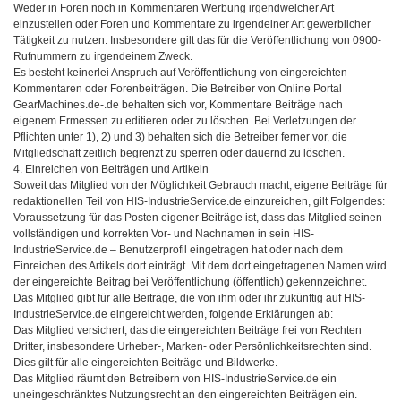
Weder in Foren noch in Kommentaren Werbung irgendwelcher Art
einzustellen oder Foren und Kommentare zu irgendeiner Art gewerblicher
Tätigkeit zu nutzen. Insbesondere gilt das für die Veröffentlichung von 0900-
Rufnummern zu irgendeinem Zweck.
Es besteht keinerlei Anspruch auf Veröffentlichung von eingereichten
Kommentaren oder Forenbeiträgen. Die Betreiber von Online Portal
GearMachines.de-.de behalten sich vor, Kommentare Beiträge nach
eigenem Ermessen zu editieren oder zu löschen. Bei Verletzungen der
Pflichten unter 1), 2) und 3) behalten sich die Betreiber ferner vor, die
Mitgliedschaft zeitlich begrenzt zu sperren oder dauernd zu löschen.
4. Einreichen von Beiträgen und Artikeln
Soweit das Mitglied von der Möglichkeit Gebrauch macht, eigene Beiträge für
redaktionellen Teil von HIS-IndustrieService.de einzureichen, gilt Folgendes:
Voraussetzung für das Posten eigener Beiträge ist, dass das Mitglied seinen
vollständigen und korrekten Vor- und Nachnamen in sein HIS-
IndustrieService.de – Benutzerprofil eingetragen hat oder nach dem
Einreichen des Artikels dort einträgt. Mit dem dort eingetragenen Namen wird
der eingereichte Beitrag bei Veröffentlichung (öffentlich) gekennzeichnet.
Das Mitglied gibt für alle Beiträge, die von ihm oder ihr zukünftig auf HIS-
IndustrieService.de eingereicht werden, folgende Erklärungen ab:
Das Mitglied versichert, das die eingereichten Beiträge frei von Rechten
Dritter, insbesondere Urheber-, Marken- oder Persönlichkeitsrechten sind.
Dies gilt für alle eingereichten Beiträge und Bildwerke.
Das Mitglied räumt den Betreibern von HIS-IndustrieService.de ein
uneingeschränktes Nutzungsrecht an den eingereichten Beiträgen ein.