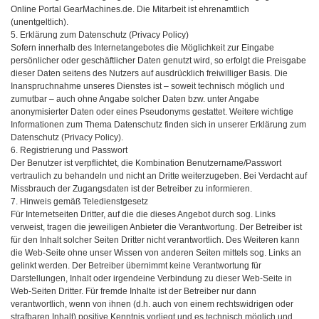
Online Portal GearMachines.de. Die Mitarbeit ist ehrenamtlich
(unentgeltlich).
5. Erklärung zum Datenschutz (Privacy Policy)
Sofern innerhalb des Internetangebotes die Möglichkeit zur Eingabe
persönlicher oder geschäftlicher Daten genutzt wird, so erfolgt die Preisgabe
dieser Daten seitens des Nutzers auf ausdrücklich freiwilliger Basis. Die
Inanspruchnahme unseres Dienstes ist – soweit technisch möglich und
zumutbar – auch ohne Angabe solcher Daten bzw. unter Angabe
anonymisierter Daten oder eines Pseudonyms gestattet. Weitere wichtige
Informationen zum Thema Datenschutz finden sich in unserer Erklärung zum
Datenschutz (Privacy Policy).
6. Registrierung und Passwort
Der Benutzer ist verpflichtet, die Kombination Benutzername/Passwort
vertraulich zu behandeln und nicht an Dritte weiterzugeben. Bei Verdacht auf
Missbrauch der Zugangsdaten ist der Betreiber zu informieren.
7. Hinweis gemäß Teledienstgesetz
Für Internetseiten Dritter, auf die die dieses Angebot durch sog. Links
verweist, tragen die jeweiligen Anbieter die Verantwortung. Der Betreiber ist
für den Inhalt solcher Seiten Dritter nicht verantwortlich. Des Weiteren kann
die Web-Seite ohne unser Wissen von anderen Seiten mittels sog. Links an
gelinkt werden. Der Betreiber übernimmt keine Verantwortung für
Darstellungen, Inhalt oder irgendeine Verbindung zu dieser Web-Seite in
Web-Seiten Dritter. Für fremde Inhalte ist der Betreiber nur dann
verantwortlich, wenn von ihnen (d.h. auch von einem rechtswidrigen oder
strafbaren Inhalt) positive Kenntnis vorliegt und es technisch möglich und