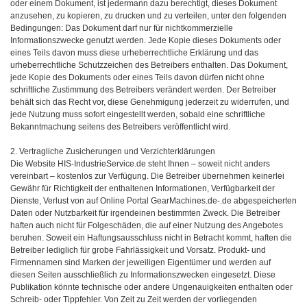
oder einem Dokument, ist jedermann dazu berechtigt, dieses Dokument
anzusehen, zu kopieren, zu drucken und zu verteilen, unter den folgenden
Bedingungen: Das Dokument darf nur für nichtkommerzielle
Informationszwecke genutzt werden. Jede Kopie dieses Dokuments oder
eines Teils davon muss diese urheberrechtliche Erklärung und das
urheberrechtliche Schutzzeichen des Betreibers enthalten. Das Dokument,
jede Kopie des Dokuments oder eines Teils davon dürfen nicht ohne
schriftliche Zustimmung des Betreibers verändert werden. Der Betreiber
behält sich das Recht vor, diese Genehmigung jederzeit zu widerrufen, und
jede Nutzung muss sofort eingestellt werden, sobald eine schriftliche
Bekanntmachung seitens des Betreibers veröffentlicht wird.
2. Vertragliche Zusicherungen und Verzichterklärungen
Die Website HIS-IndustrieService.de steht Ihnen – soweit nicht anders
vereinbart – kostenlos zur Verfügung. Die Betreiber übernehmen keinerlei
Gewähr für Richtigkeit der enthaltenen Informationen, Verfügbarkeit der
Dienste, Verlust von auf Online Portal GearMachines.de-.de abgespeicherten
Daten oder Nutzbarkeit für irgendeinen bestimmten Zweck. Die Betreiber
haften auch nicht für Folgeschäden, die auf einer Nutzung des Angebotes
beruhen. Soweit ein Haftungsausschluss nicht in Betracht kommt, haften die
Betreiber lediglich für grobe Fahrlässigkeit und Vorsatz. Produkt- und
Firmennamen sind Marken der jeweiligen Eigentümer und werden auf
diesen Seiten ausschließlich zu Informationszwecken eingesetzt. Diese
Publikation könnte technische oder andere Ungenauigkeiten enthalten oder
Schreib- oder Tippfehler. Von Zeit zu Zeit werden der vorliegenden