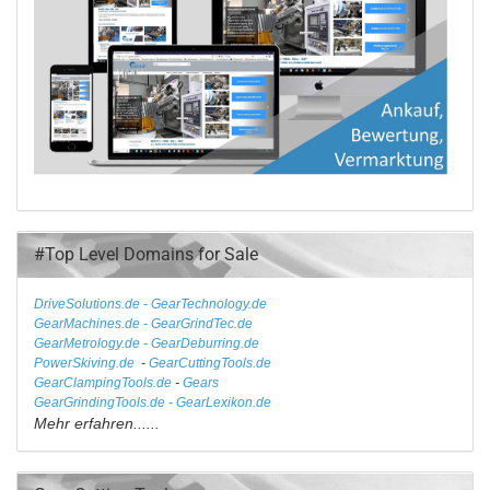
#Top Level Domains for Sale
DriveSolutions.de
- GearTechnology.de
GearMachines.de
- GearGrindTec.de
GearMetrology.de - GearDeburring.de
PowerSkiving.de
-
GearCuttingTools.de
GearClampingTools.de
-
Gears
GearGrindingTools.de - GearLexikon.de
Mehr erfahren......