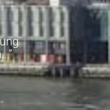
sung
..”
n!