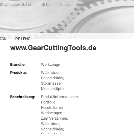
Language DE I EN
DE
Login
e...Maschinenart,
eller,
..
ACK
DE I ENG
www.GearCuttingTools.de
Branche:
Werkzeuge
Produkte:
Wälzfräser,
Schneidräder,
Stoßmesser,
Messerköpfe
Beschreibung:
Produktinformationen
Portfolio
Hersteller von
Werkzeugen
zum Verzahnen,
Wälzfräser,
Schneidräder,