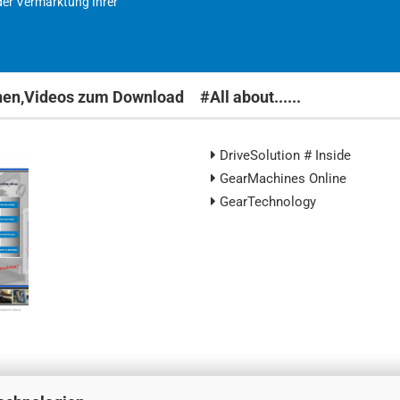
der Vermarktung Ihrer
nen,Videos zum Download
#All about......
DriveSolution # Inside
GearMachines Online
GearTechnology