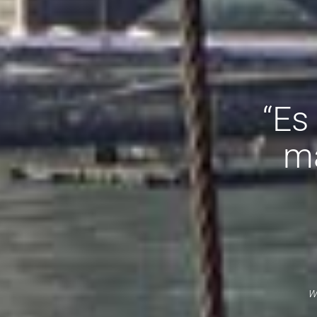
“Es
ma
W