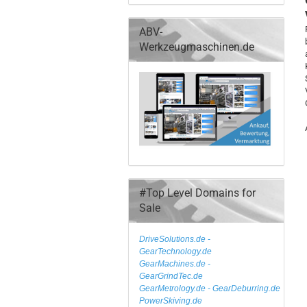
ABV-
Werkzeugmaschinen.de
#Top Level Domains for
Sale
DriveSolutions.de
-
GearTechnology.de
GearMachines.de
-
GearGrindTec.de
GearMetrology.de - GearDeburring.de
PowerSkiving.de