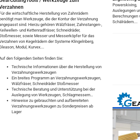
GearCuttingTools / Werkzeuge zum
Powerskiving,
Verzahnen
Auslegungen u
Für die wirtschaftliche Herstellung von Zahnrädern
Berechnungen 
benötigt man Werkzeuge, die der Kontur der Verzahnung
Schälrädern....
angepasst sind. Hierzu gehören Wälzfräser, Zahnstangen-,
Keilwellen- und Kettenradfräser, Schneidräder,
Stoßmesser, sowie Messer und Messerköpfer für das
Verzahnen von Kegelrädern der Systeme Klingelnberg,
Gleason, Modul, Kurvex....
Auf den folgenden Seiten finden Sie:
Technische Informationen über die Herstellung von
Verzahnungswerkzeugen
Ein breites Programm an Verzahnungswerkzeugen,
Wälzfräser, Schneidräder Stoßmesser
Technische Beratung und Unterstützung bei der
Auslegung von Werkzeugen, Schlagmessern…
Hinweise zu gebrauchten und aufbereiteten
Verzahnungswerkzeugen zu Sonderpreisen ab
Lager