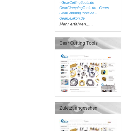
-
GearCuttingTools.de
GearClampingTools.de
-
Gears
GearGrindingTools.de -
GearLexikon.de
Mehr erfahren......
Gear Cutting Tools
Zuletzt angesehen