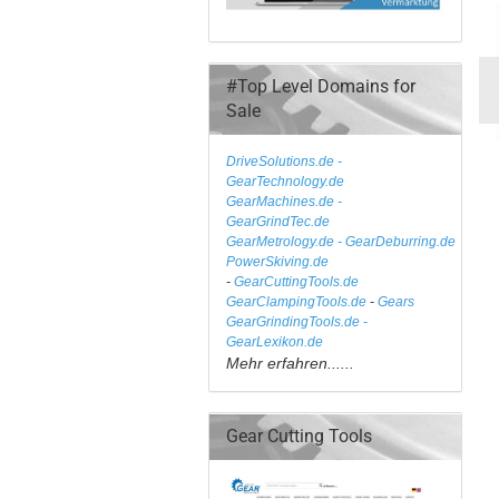
#Top Level Domains for
Sale
DriveSolutions.de
-
GearTechnology.de
GearMachines.de
-
GearGrindTec.de
GearMetrology.de - GearDeburring.de
PowerSkiving.de
-
GearCuttingTools.de
GearClampingTools.de
-
Gears
GearGrindingTools.de -
GearLexikon.de
Mehr erfahren......
Gear Cutting Tools