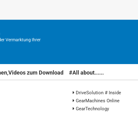
n
der Vermarktung Ihrer
nen,Videos zum Download
#All about......
DriveSolution # Inside
GearMachines Online
GearTechnology