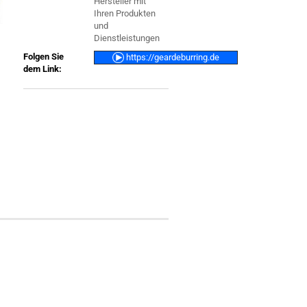
Hersteller mit
Ihren Produkten
und
Dienstleistungen
Folgen Sie
https://
geardeburring.de
dem Link: