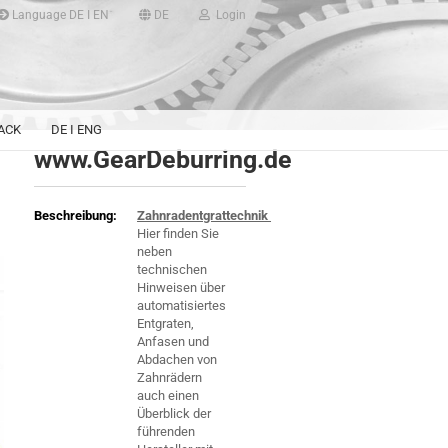
Language DE I EN
DE
Login
e...Maschinenart,
eller,
..
ACK
DE I ENG
www.GearDeburring.de
Beschreibung:
Zahnradentgrattechnik
Hier finden Sie
neben
technischen
Hinweisen über
automatisiertes
Entgraten,
Anfasen und
Abdachen von
Zahnrädern
auch einen
Überblick der
führenden