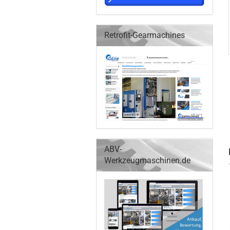
Retrofit-Gearmachines
ABV-
Werkzeugmaschinen.de