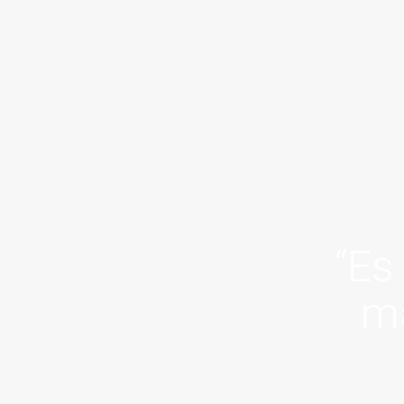
“Es
ma