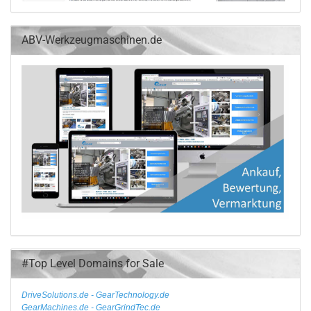
ABV-Werkzeugmaschinen.de
#Top Level Domains for Sale
DriveSolutions.de
- GearTechnology.de
GearMachines.de
- GearGrindTec.de