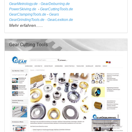
GearMetrology.de - GearDeburring.de
PowerSkiving.de
-
GearCuttingTools.de
GearClampingTools.de
-
Gears
GearGrindingTools.de - GearLexikon.de
Mehr erfahren......
Gear Cutting Tools